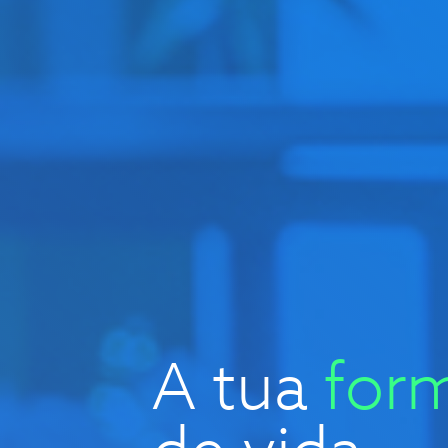
A tua
for